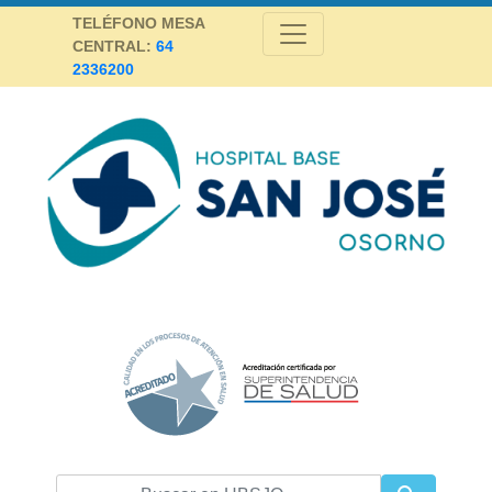
Skip
TELÉFONO MESA
to
CENTRAL:
64
content
2336200
Hospital Base San José Osorno
SALUD DE CALIDAD Y ALTA COMPLEJIDAD PARA LA PROVINCIA DE
OSORNO