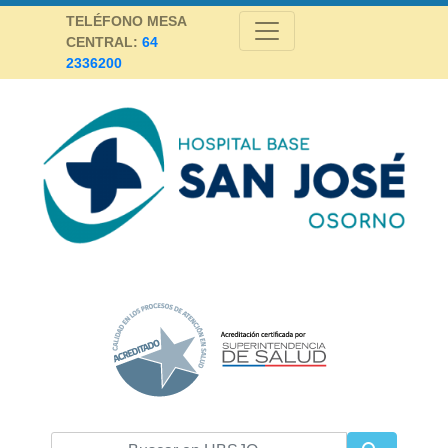
Skip
TELÉFONO MESA
to
CENTRAL:
64
content
2336200
Hospital Base San José Osorno
SALUD DE CALIDAD Y ALTA COMPLEJIDAD PARA LA PROVINCIA DE
OSORNO