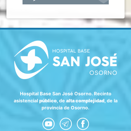
Hospital Base San José Osorno. Recinto
asistencial
público
, de
alta complejidad
, de la
provincia de Osorno.