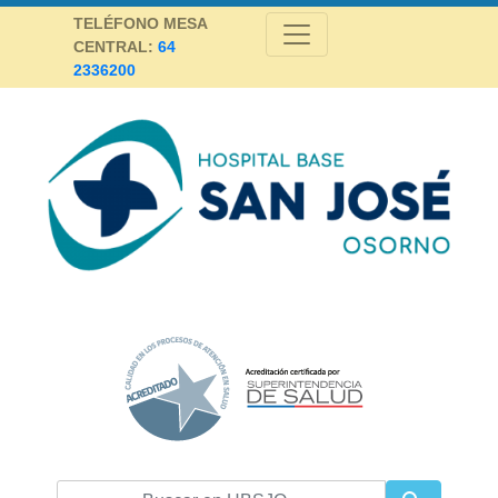
Skip
TELÉFONO MESA
to
CENTRAL:
64
content
2336200
Hospital Base San José Osorno
SALUD DE CALIDAD Y ALTA COMPLEJIDAD PARA LA PROVINCIA DE
OSORNO