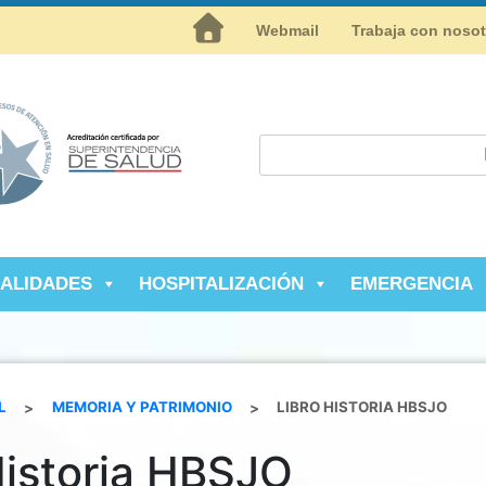
Inicio
Webmail
Trabaja con noso
IALIDADES
HOSPITALIZACIÓN
EMERGENCIA
L
>
MEMORIA Y PATRIMONIO
>
LIBRO HISTORIA HBSJO
Historia HBSJO