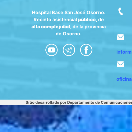
Hospital Base San José Osorno.
Recinto asistencial
público
, de
alta complejidad
, de la provincia
de Osorno.
inform
oficin
Sitio desarrollado por Departamento de Comunicacione