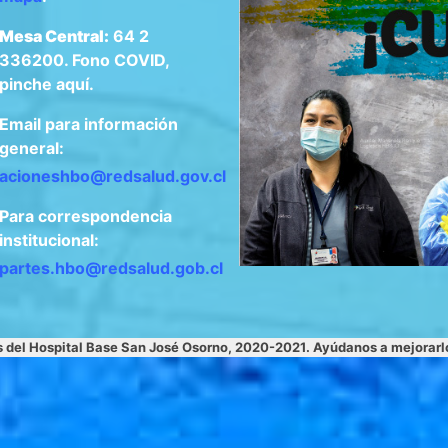
Mesa Central:
64 2
336200. Fono COVID,
pinche aquí.
Email para información
general:
acioneshbo@redsalud.gov.cl
Para correspondencia
institucional:
apartes.hbo@redsalud.gob.cl
s del Hospital Base San José Osorno, 2020-2021. Ayúdanos a mejorar