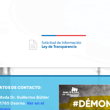
ATOS DE CONTACTO:
Avda Dr. Guillermo Bühler
1765 Osorno.
Ver en el
mapa
.