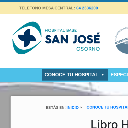
Skip
TELÉFONO MESA CENTRAL:
64 2336200
to
content
Hospital Base San José Osorno
SALUD DE CALIDAD Y ALTA COMPLEJIDAD PARA LA
PROVINCIA DE OSORNO
CONOCE TU HOSPITAL
ESPEC
ESTÁS EN:
INICIO
>
CONOCE TU HOSPITA
Libro 