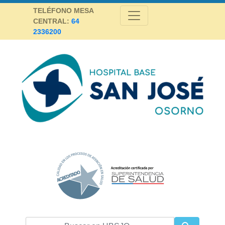
Skip
TELÉFONO MESA
to
CENTRAL:
64
content
2336200
Hospital Base San José Osorno
SALUD DE CALIDAD Y ALTA COMPLEJIDAD PARA LA PROVINCIA DE
OSORNO