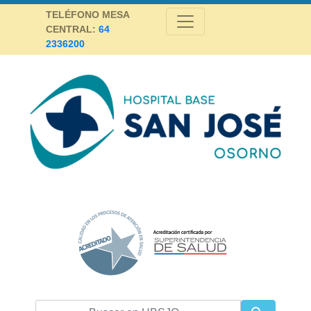
Skip
TELÉFONO MESA
to
CENTRAL:
64
content
2336200
Hospital Base San José Osorno
SALUD DE CALIDAD Y ALTA COMPLEJIDAD PARA LA PROVINCIA DE
OSORNO