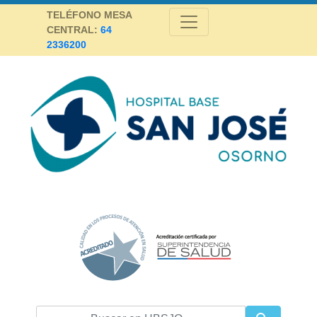
Skip
TELÉFONO MESA
to
CENTRAL:
64
content
2336200
Hospital Base San José Osorno
SALUD DE CALIDAD Y ALTA COMPLEJIDAD PARA LA PROVINCIA DE
OSORNO