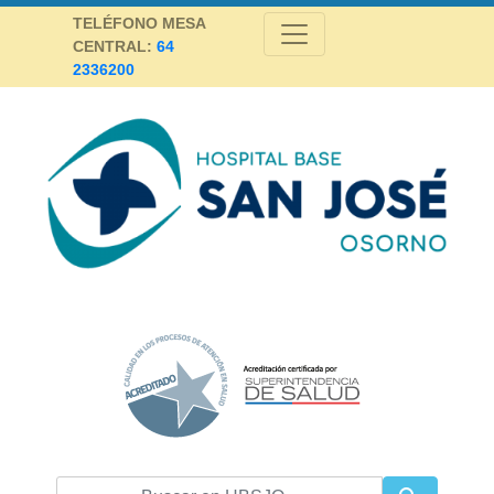
Skip
TELÉFONO MESA
to
CENTRAL:
64
content
2336200
Hospital Base San José Osorno
SALUD DE CALIDAD Y ALTA COMPLEJIDAD PARA LA PROVINCIA DE
OSORNO