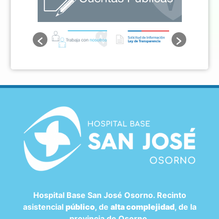
Hospital Base San José Osorno. Recinto
asistencial
público
, de
alta complejidad
, de la
provincia de Osorno.