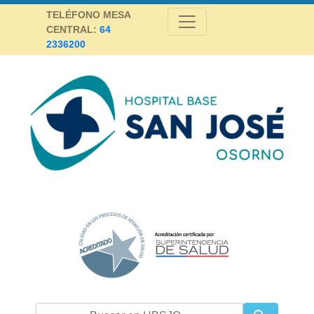
Skip
TELÉFONO MESA
to
CENTRAL:
64
content
2336200
Hospital Base San José Osorno
SALUD DE CALIDAD Y ALTA COMPLEJIDAD PARA LA PROVINCIA DE
OSORNO