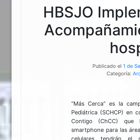
HBSJO Implem
Acompañamien
hosp
Publicado el
1 de S
Categoría:
Ar
“Más Cerca” es la camp
Pediátrica (SCHCP) en c
Contigo (ChCC) que l
smartphone para las área
celulares tendrán el