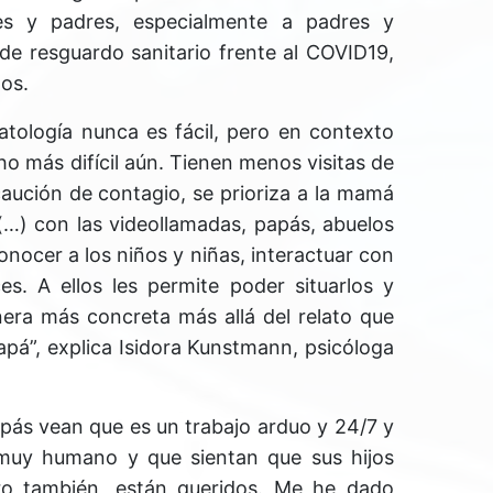
s y padres, especialmente a padres y
de resguardo sanitario frente al COVID19,
ños.
atología nunca es fácil, pero en contexto
 más difícil aún. Tienen menos visitas de
caución de contagio, se prioriza a la mamá
(…) con las videollamadas, papás, abuelos
ocer a los niños y niñas, interactuar con
es. A ellos les permite poder situarlos y
era más concreta más allá del relato que
pá”, explica Isidora Kunstmann, psicóloga
pás vean que es un trabajo arduo y 24/7 y
muy humano y que sientan que sus hijos
ro también, están queridos. Me he dado