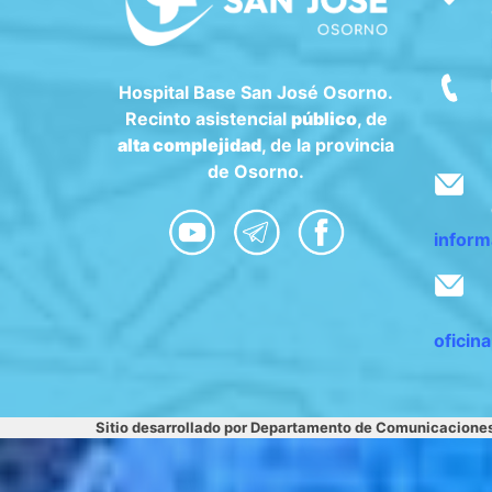
Hospital Base San José Osorno.
Recinto asistencial
público
, de
alta complejidad
, de la provincia
de Osorno.
inform
oficin
Sitio desarrollado por Departamento de Comunicacione