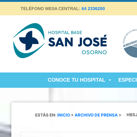
Skip
TELÉFONO MESA CENTRAL:
64 2336200
to
content
Hospital Base San José Osorno
SALUD DE CALIDAD Y ALTA COMPLEJIDAD PARA LA
PROVINCIA DE OSORNO
CONOCE TU HOSPITAL
ESPEC
ESTÁS EN:
INICIO
>
ARCHIVO DE PRENSA
>
HBSJ