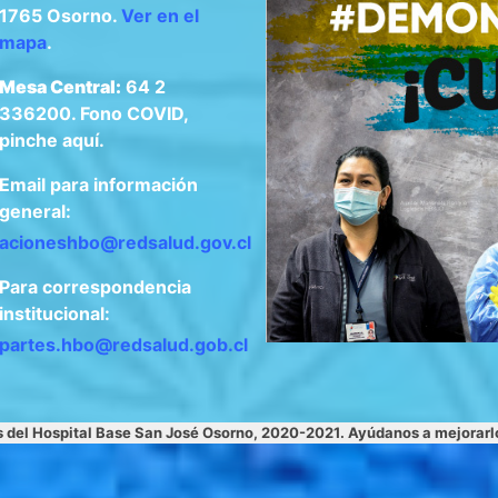
1765 Osorno.
Ver en el
mapa
.
Mesa Central:
64 2
336200. Fono COVID,
pinche aquí.
Email para información
general:
acioneshbo@redsalud.gov.cl
Para correspondencia
institucional:
apartes.hbo@redsalud.gob.cl
s del Hospital Base San José Osorno, 2020-2021. Ayúdanos a mejorar