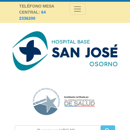
Skip
TELÉFONO MESA
to
CENTRAL:
64
content
2336200
Hospital Base San José Osorno
SALUD DE CALIDAD Y ALTA COMPLEJIDAD PARA LA PROVINCIA DE
OSORNO