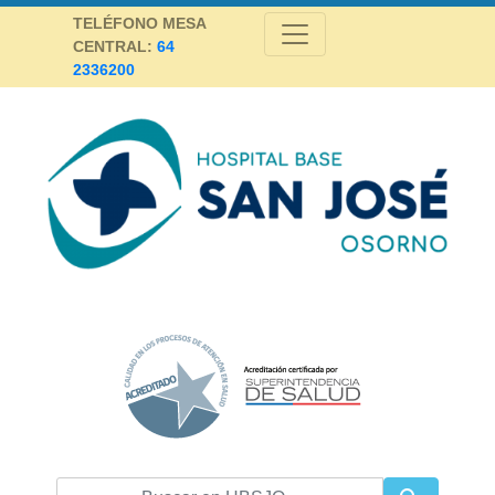
Skip
TELÉFONO MESA
to
CENTRAL:
64
content
2336200
Hospital Base San José Osorno
SALUD DE CALIDAD Y ALTA COMPLEJIDAD PARA LA PROVINCIA DE
OSORNO