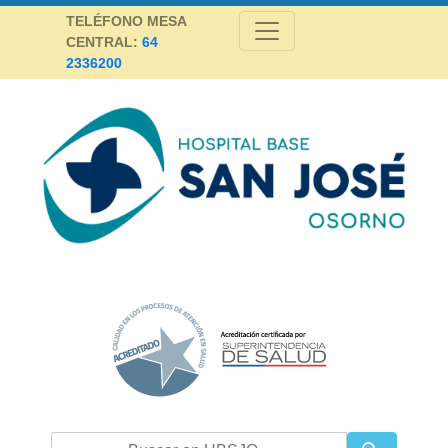
Skip
TELÉFONO MESA
to
CENTRAL:
64
content
2336200
Hospital Base San José Osorno
SALUD DE CALIDAD Y ALTA COMPLEJIDAD PARA LA PROVINCIA DE
OSORNO