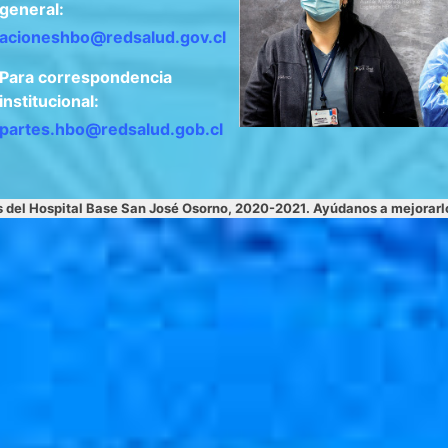
general:
acioneshbo@redsalud.gov.cl
Para correspondencia
institucional:
apartes.hbo@redsalud.gob.cl
s del Hospital Base San José Osorno, 2020-2021. Ayúdanos a mejorar