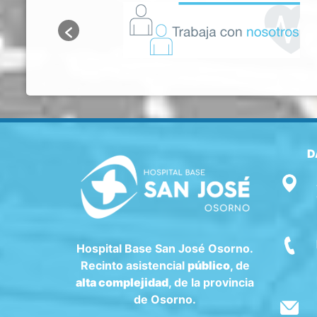
D
Hospital Base San José Osorno.
Recinto asistencial
público
, de
alta complejidad
, de la provincia
de Osorno.