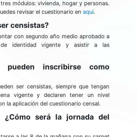
 tres módulos: vivienda, hogar y personas.
edes revisar el cuestionario en
aquí
.
er censistas?
s contar con segundo año medio aprobado a
de identidad vigente y asistir a las
s pueden inscribirse como
ueden ser censistas, siempre que tengan
lena vigente y declaren tener un nivel
 la aplicación del cuestionario censal.
, ¿Cómo será la jornada del
ntarse a las 8 de la mañana con su carnet