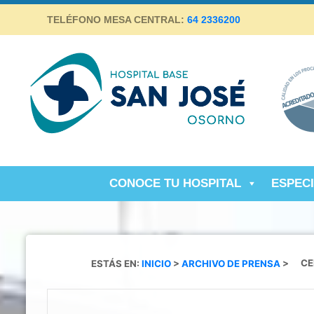
Skip
TELÉFONO MESA CENTRAL:
64 2336200
to
content
Hospital Base San José Osorno
SALUD DE CALIDAD Y ALTA COMPLEJIDAD PARA LA
PROVINCIA DE OSORNO
CONOCE TU HOSPITAL
ESPEC
ESTÁS EN:
INICIO
>
ARCHIVO DE PRENSA
>
CE