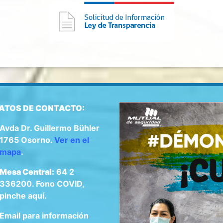
ATOS DE CONTACTO:
Avda Dr. Guillermo Bühler
1765 Osorno.
Ver en el
mapa
.
Mesa Central:
64 2
336200. Fono COVID,
pinche aquí.
Email para información