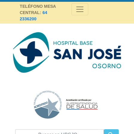
Skip
TELÉFONO MESA
to
CENTRAL:
64
content
2336200
Hospital Base San José Osorno
SALUD DE CALIDAD Y ALTA COMPLEJIDAD PARA LA PROVINCIA DE
OSORNO