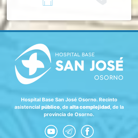
Hospital Base San José Osorno. Recinto
asistencial
público
, de
alta complejidad
, de la
provincia de Osorno.