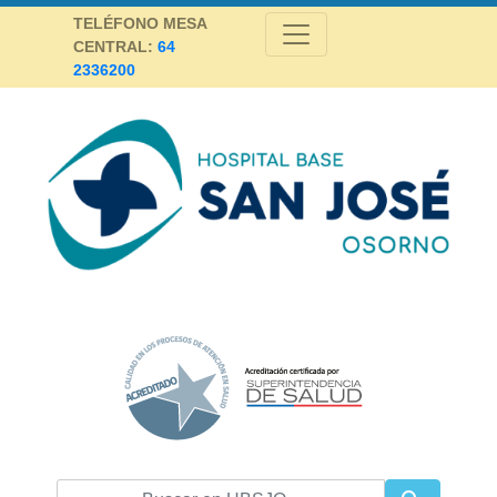
Skip
TELÉFONO MESA
to
CENTRAL:
64
content
2336200
Hospital Base San José Osorno
SALUD DE CALIDAD Y ALTA COMPLEJIDAD PARA LA PROVINCIA DE
OSORNO