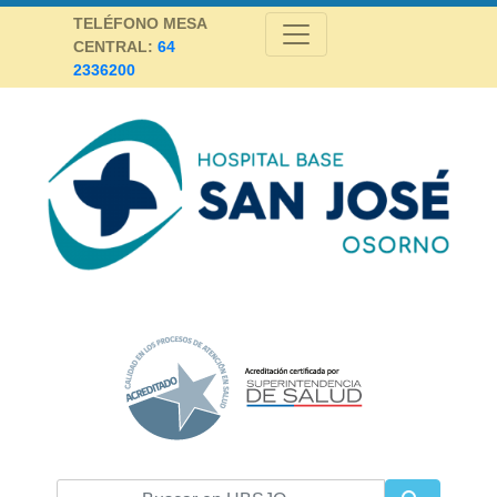
Skip
TELÉFONO MESA
to
CENTRAL:
64
content
2336200
Hospital Base San José Osorno
SALUD DE CALIDAD Y ALTA COMPLEJIDAD PARA LA PROVINCIA DE
OSORNO