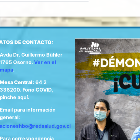
ATOS DE CONTACTO:
Avda Dr. Guillermo Bühler
1765 Osorno.
Ver en el
mapa
.
Mesa Central:
64 2
336200. Fono COVID,
pinche aquí.
Email para información
general:
acioneshbo@redsalud.gov.cl
Para correspondencia