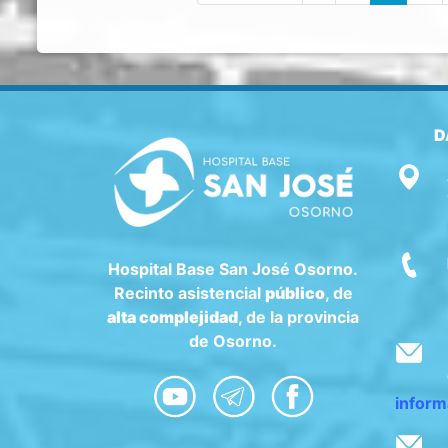
D
Hospital Base San José Osorno.
Recinto asistencial
público
, de
alta complejidad
, de la provincia
de Osorno.
inform