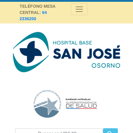
Skip
TELÉFONO MESA
to
CENTRAL:
64
content
2336200
Hospital Base San José Osorno
SALUD DE CALIDAD Y ALTA COMPLEJIDAD PARA LA PROVINCIA DE
OSORNO