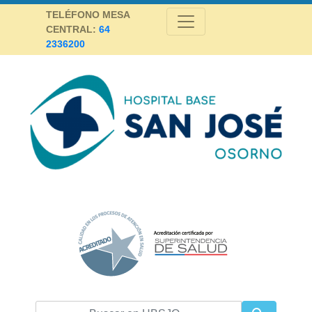
Skip
TELÉFONO MESA
to
CENTRAL:
64
content
2336200
Hospital Base San José Osorno
SALUD DE CALIDAD Y ALTA COMPLEJIDAD PARA LA PROVINCIA DE
OSORNO