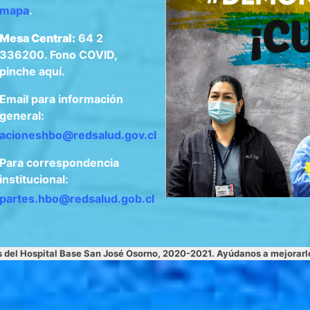
mapa
.
Mesa Central:
64 2
336200. Fono COVID,
pinche aquí.
Email para información
general:
acioneshbo@redsalud.gov.cl
Para correspondencia
institucional:
apartes.hbo@redsalud.gob.cl
s del Hospital Base San José Osorno, 2020-2021. Ayúdanos a mejorar