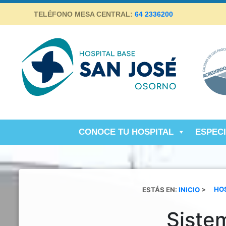
Skip
TELÉFONO MESA CENTRAL:
64 2336200
to
content
Hospital Base San José Osorno
SALUD DE CALIDAD Y ALTA COMPLEJIDAD PARA LA
PROVINCIA DE OSORNO
CONOCE TU HOSPITAL
ESPEC
ESTÁS EN:
INICIO
>
HO
Siste