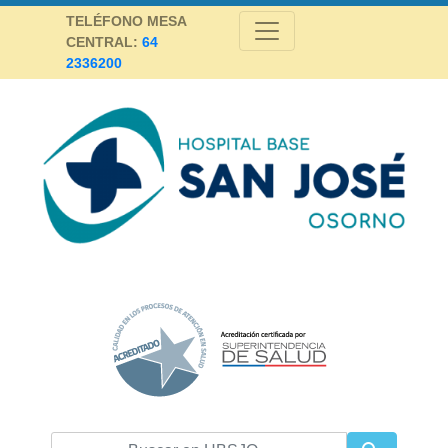
Skip
TELÉFONO MESA
to
CENTRAL:
64
content
2336200
Hospital Base San José Osorno
SALUD DE CALIDAD Y ALTA COMPLEJIDAD PARA LA PROVINCIA DE
OSORNO