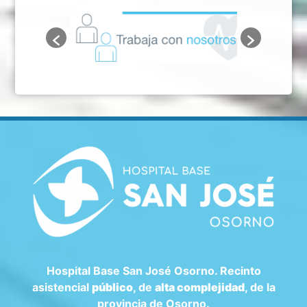
Hospital Base San José Osorno. Recinto
asistencial
público
, de
alta complejidad
, de la
provincia de Osorno.