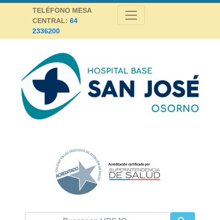
Skip
TELÉFONO MESA
to
CENTRAL:
64
content
2336200
Hospital Base San José Osorno
SALUD DE CALIDAD Y ALTA COMPLEJIDAD PARA LA PROVINCIA DE
OSORNO