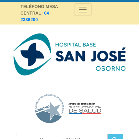
Skip
TELÉFONO MESA
to
CENTRAL:
64
content
2336200
Hospital Base San José Osorno
SALUD DE CALIDAD Y ALTA COMPLEJIDAD PARA LA PROVINCIA DE
OSORNO