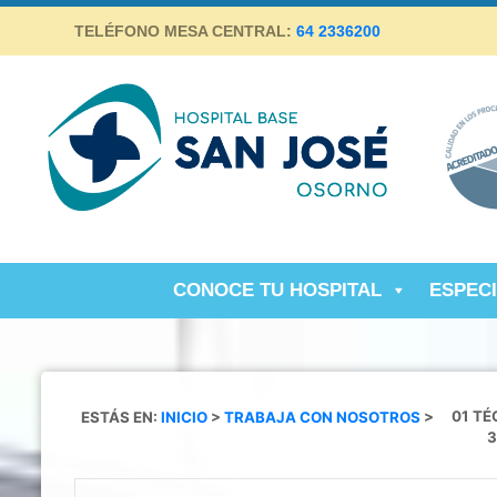
Skip
TELÉFONO MESA CENTRAL:
64 2336200
to
content
Hospital Base San José Osorno
SALUD DE CALIDAD Y ALTA COMPLEJIDAD PARA LA
PROVINCIA DE OSORNO
CONOCE TU HOSPITAL
ESPEC
ESTÁS EN:
INICIO
>
TRABAJA CON NOSOTROS
>
01 TÉ
3