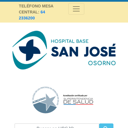
Skip
TELÉFONO MESA
to
CENTRAL:
64
content
2336200
Hospital Base San José Osorno
SALUD DE CALIDAD Y ALTA COMPLEJIDAD PARA LA PROVINCIA DE
OSORNO