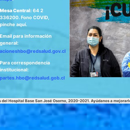
Mesa Central:
64 2
336200. Fono COVID,
pinche aquí.
Email para información
general:
acioneshbo@redsalud.gov.cl
Para correspondencia
institucional:
apartes.hbo@redsalud.gob.cl
s del Hospital Base San José Osorno, 2020-2021. Ayúdanos a mejorar