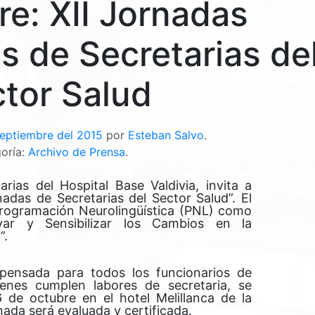
e: XII Jornadas
es de Secretarias de
tor Salud
eptiembre del 2015
por
Esteban Salvo
.
oría:
Archivo de Prensa
.
rias del Hospital Base Valdivia, invita a
rnadas de Secretarias del Sector Salud”. El
Programación Neurolingüística (PNL) como
var y Sensibilizar los Cambios en la
”.
pensada para todos los funcionarios de
ienes cumplen labores de secretaria, se
6 de octubre en el hotel Melillanca de la
nada será evaluada y certificada.