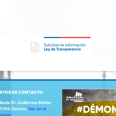
ATOS DE CONTACTO:
Avda Dr. Guillermo Bühler
1765 Osorno.
Ver en el
mapa
.