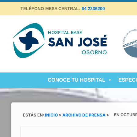
Skip
TELÉFONO MESA CENTRAL:
64 2336200
to
content
Hospital Base San José Osorno
SALUD DE CALIDAD Y ALTA COMPLEJIDAD PARA LA
PROVINCIA DE OSORNO
CONOCE TU HOSPITAL
ESPEC
ESTÁS EN:
INICIO
>
ARCHIVO DE PRENSA
>
EN OCTUBR