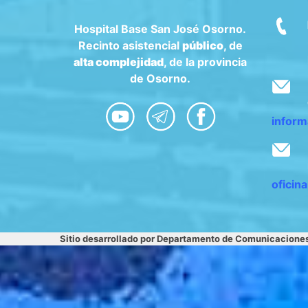
Hospital Base San José Osorno.
Recinto asistencial
público
, de
alta complejidad
, de la provincia
de Osorno.
inform
oficin
Sitio desarrollado por Departamento de Comunicacione