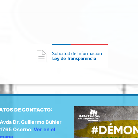
ATOS DE CONTACTO:
Avda Dr. Guillermo Bühler
1765 Osorno.
Ver en el
mapa
.