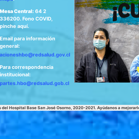
Mesa Central:
64 2
336200. Fono COVID,
pinche aquí.
Email para información
general:
acioneshbo@redsalud.gov.cl
Para correspondencia
institucional:
apartes.hbo@redsalud.gob.cl
s del Hospital Base San José Osorno, 2020-2021. Ayúdanos a mejorar