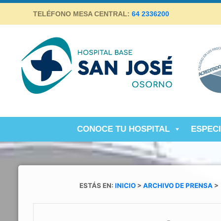
Skip
TELÉFONO MESA CENTRAL:
64 2336200
to
content
Hospital Base San José Osorno
SALUD DE CALIDAD Y ALTA COMPLEJIDAD PARA LA
PROVINCIA DE OSORNO
CONOCE TU HOSPITAL
ESPEC
ESTÁS EN:
INICIO
>
ARCHIVO DE PRENSA
>