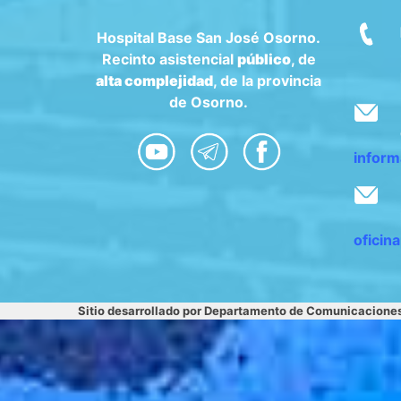
Hospital Base San José Osorno.
Recinto asistencial
público
, de
alta complejidad
, de la provincia
de Osorno.
inform
oficin
Sitio desarrollado por Departamento de Comunicacione